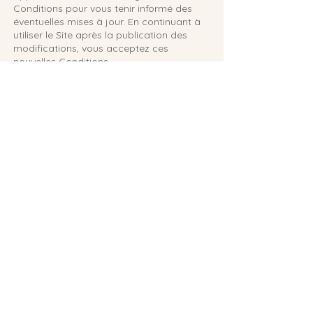
Conditions pour vous tenir informé des
éventuelles mises à jour. En continuant à
utiliser le Site après la publication des
modifications, vous acceptez ces
nouvelles Conditions.
9. Loi applicable et juridiction
compétente
Les présentes Conditions sont régies par
la loi française. En cas de litige relatif à
l'interprétation ou à l'exécution des
présentes, les tribunaux du ressort du
siège social de Made in Nina seront seuls
compétents, sous réserve des dispositions
légales contraires.
10. Contacts
Pour toute question concernant ces
Conditions d'Utilisation ou pour toute
autre demande, vous pouvez nous
contacter à l’adresse suivante :
MADE IN NINA